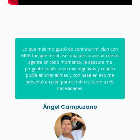
Lo que más me gustó de contratar mi plan con
MRA fue que recibí asesoría personalizada de mi
agente en todo momento, la asesora me
preguntó cuáles eran mis objetivos y cuánto
podía ahorrar al mes y con base en eso me
presentó un plan para el retiro acorde a mis
necesidades.
Ángel Campuzano