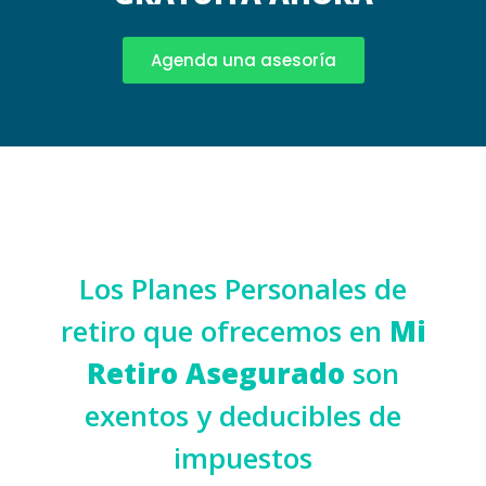
Agenda una asesoría
Los Planes Personales de
retiro que ofrecemos en
Mi
Retiro Asegurado
son
exentos y deducibles de
impuestos