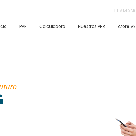
LLÁMAN
icio
PPR
Calculadora
Nuestros PPR
Afore VS
futuro
G