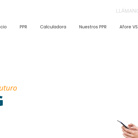
LLÁMAN
icio
PPR
Calculadora
Nuestros PPR
Afore VS
futuro
G