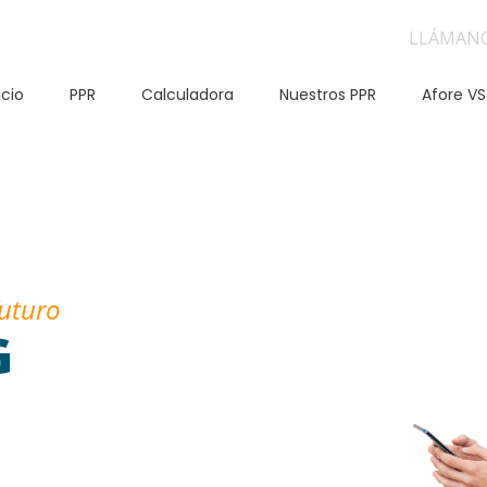
LLÁMAN
icio
PPR
Calculadora
Nuestros PPR
Afore VS
futuro
G