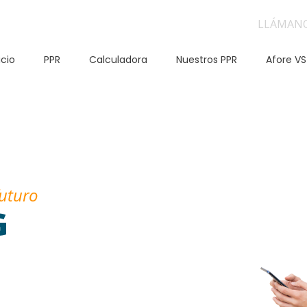
LLÁMAN
icio
PPR
Calculadora
Nuestros PPR
Afore VS
futuro
G