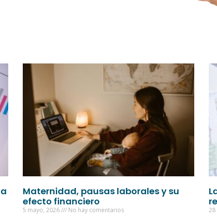
ía
Maternidad, pausas laborales y su
L
efecto financiero
r
5 mayo, 2026
No hay comentarios
28 