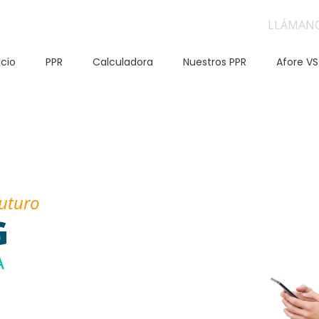
LLÁMAN
icio
PPR
Calculadora
Nuestros PPR
Afore VS
futuro
G
A