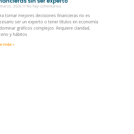
inancieras sin ser experto
 marzo, 2026
No hay comentarios
ra tomar mejores decisiones financieras no es
cesario ser un experto o tener títulos en economía
 dominar gráficos complejos. Requiere claridad,
iterio y hábitos
er más »