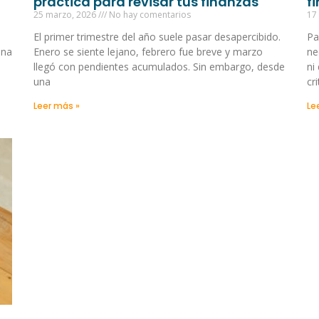
práctica para revisar tus finanzas
f
25 marzo, 2026
No hay comentarios
17
l
El primer trimestre del año suele pasar desapercibido.
Pa
una
Enero se siente lejano, febrero fue breve y marzo
ne
llegó con pendientes acumulados. Sin embargo, desde
ni
una
cr
Leer más »
Le