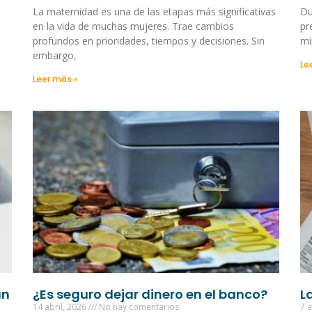
La maternidad es una de las etapas más significativas
Du
en la vida de muchas mujeres. Trae cambios
pr
profundos en prioridades, tiempos y decisiones. Sin
mi
embargo,
Le
Leer más »
un
¿Es seguro dejar dinero en el banco?
L
14 abril, 2026
No hay comentarios
7 a