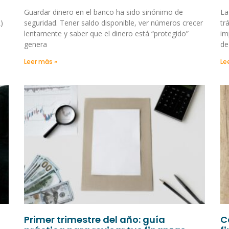
Guardar dinero en el banco ha sido sinónimo de
La
)
seguridad. Tener saldo disponible, ver números crecer
tr
lentamente y saber que el dinero está “protegido”
im
genera
de
Leer más »
Le
Primer trimestre del año: guía
C