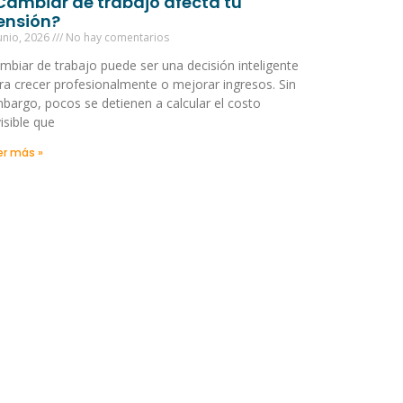
Cambiar de trabajo afecta tu
ensión?
unio, 2026
No hay comentarios
mbiar de trabajo puede ser una decisión inteligente
ra crecer profesionalmente o mejorar ingresos. Sin
bargo, pocos se detienen a calcular el costo
visible que
er más »