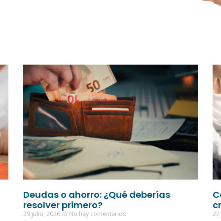
Deudas o ahorro: ¿Qué deberías
C
resolver primero?
c
29 julio, 2026
No hay comentarios
27 