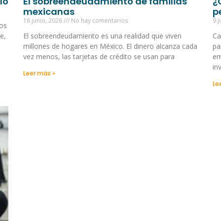
lo
El sobreendeudamiento de familias
¿
mexicanas
p
16 junio, 2026
No hay comentarios
9 j
los
e,
El sobreendeudamiento es una realidad que viven
Ca
millones de hogares en México. El dinero alcanza cada
pa
vez menos, las tarjetas de crédito se usan para
em
in
Leer más »
Le