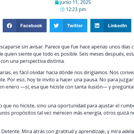
junio 11, 2025
12:23 pm
Facebook
Twitter
LinkedIn
escaparse sin avisar. Parece que fue hace apenas unos día
 quien siente que todo es posible. Seis meses después, es
 con una perspectiva distinta.
 diarias, es fácil olvidar hacia dónde nos dirigíamos. Nos con
. Por eso, hoy te invito a hacer una pausa. No para juzgar
 en enero —sí, esa que hiciste con tanta ilusión— y pregúnta
o que no hiciste, sino una oportunidad para ajustar el rumbo
gunos propósitos tal vez merecen más energía, otros quizá ne
Detente. Mira atrás con gratitud y aprendizaje, y mira adela