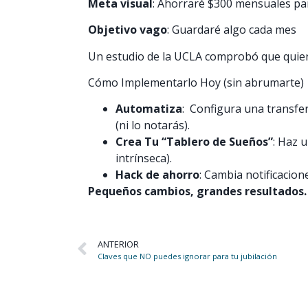
Meta visual
: Ahorraré $300 mensuales para
Objetivo vago
: Guardaré algo cada mes
Un estudio de la UCLA comprobó que quiene
Cómo Implementarlo Hoy (sin abrumarte)
Automatiza
: Configura una transfe
(ni lo notarás).
Crea Tu “Tablero de Sueños”
: Haz 
intrínseca).
Hack de ahorro
: Cambia notificacion
Pequeños cambios, grandes resultados.
ANTERIOR
Claves que NO puedes ignorar para tu jubilación