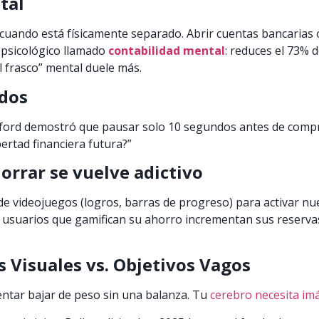
tal
uando está físicamente separado. Abrir cuentas bancarias o
 psicológico llamado
contabilidad mental
: reduces el 73% 
l frasco” mental duele más.
ndos
ford demostró que pausar solo 10 segundos antes de compr
bertad financiera futura?”
orrar se vuelve adictivo
e videojuegos (logros, barras de progreso) para activar nue
 usuarios que gamifican su ahorro incrementan sus reserv
s Visuales vs. Objetivos Vagos
entar bajar de peso sin una balanza. Tu
cerebro necesita i