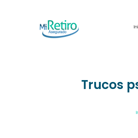
In
Trucos p
I