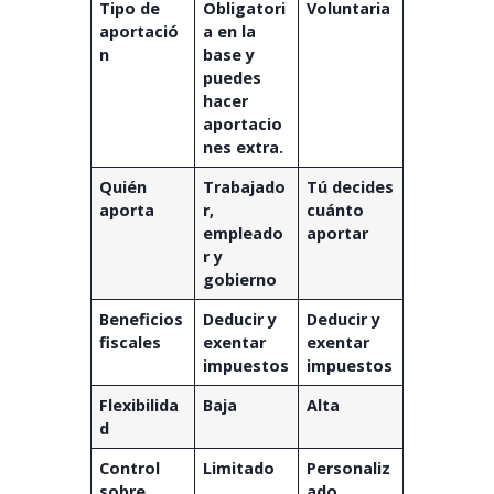
Tipo de
Obligatori
Voluntaria
aportació
a en la
n
base y
puedes
hacer
aportacio
nes extra.
Quién
Trabajado
Tú decides
aporta
r,
cuánto
empleado
aportar
r y
gobierno
Beneficios
Deducir y
Deducir y
fiscales
exentar
exentar
impuestos
impuestos
Flexibilida
Baja
Alta
d
Control
Limitado
Personaliz
sobre
ado