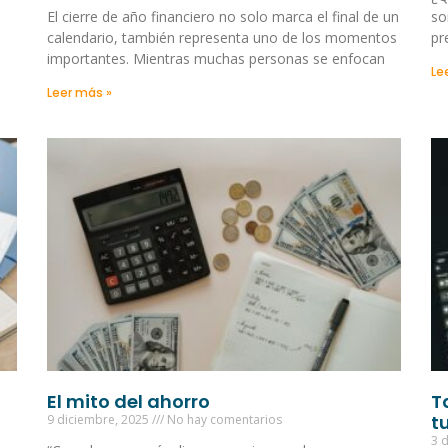
El cierre de año financiero no solo marca el final de un
so
calendario, también representa uno de los momentos
pr
importantes. Mientras muchas personas se enfocan
Le
Leer más »
El mito del ahorro
T
tu
9 diciembre, 2025
No hay comentarios
3 