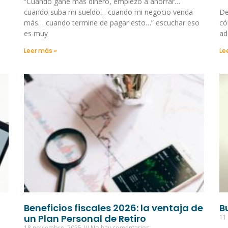
“Cuando gane más dinero, empiezo a ahorrar…
cuando suba mi sueldo… cuando mi negocio venda
De
más… cuando termine de pagar esto…” escuchar eso
có
es muy
ad
Leer más »
Le
Beneficios fiscales 2026: la ventaja de
B
un Plan Personal de Retiro
11
18 noviembre, 2025
No hay comentarios